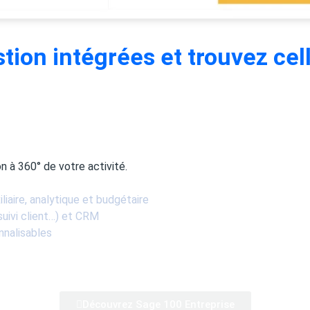
tion intégrées et trouvez cel
n à 360° de votre activité.
liaire, analytique et budgétaire
uivi client…) et CRM
nnalisables
Découvrez Sage 100 Entreprise