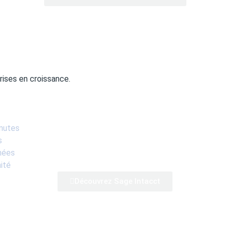
rises en croissance.
inutes
s
nées
ité
Découvrez Sage Intacct