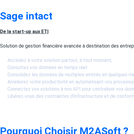
Sage intact
De la start-up aux ETI
Solution de gestion financière avancée à destination des entrep
Accédez à votre solution partout, à tout moment,
Consultez vos données en temps réel
Consolidez les données de multiples entités en quelques m
Améliorez votre productivité en automatisant vos processu
Connectez vos solutions à nos API pour centraliser vos don
Libérez-vous des contraintes d’infrastructure et de conform
Pourquoi Choisir M2ASoft ?