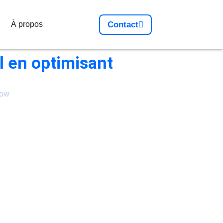
À propos
Contact
il en optimisant
low