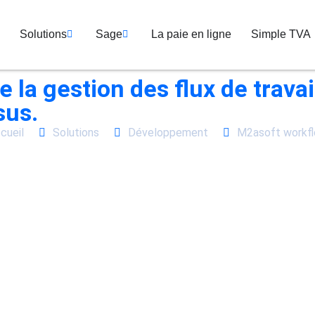
Solutions
Sage
La paie en ligne
Simple TVA
de la gestion des flux de trava
sus.
cueil
Solutions
Développement
M2asoft workf