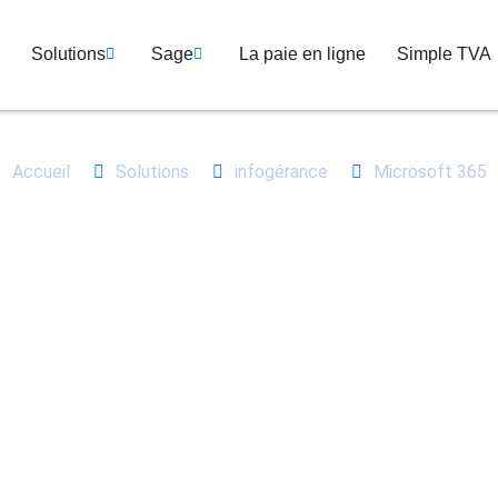
Solutions
Sage
La paie en ligne
Simple TVA
Accueil
Solutions
infogérance
Microsoft 365