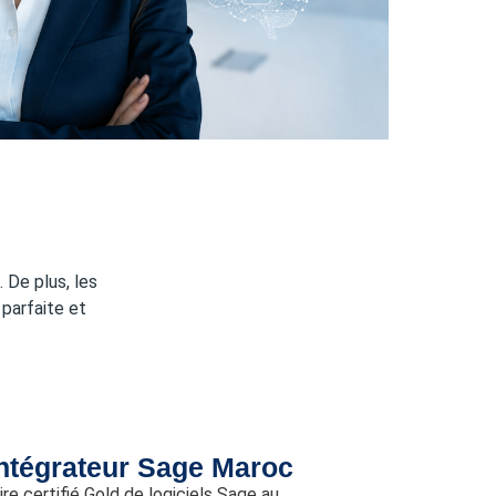
 De plus, les
parfaite et
ntégrateur Sage Maroc
e certifié Gold de logiciels Sage au