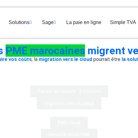
Solutions
Sage
La paie en ligne
Simple TVA
es
PME marocaines
migrent ve
uire vos coûts
, la
migration vers le cloud
pourrait être
la solu
Temps de lecture : 3 minutes
migration vers le cloud
PME cloud
sécurité cloud PME