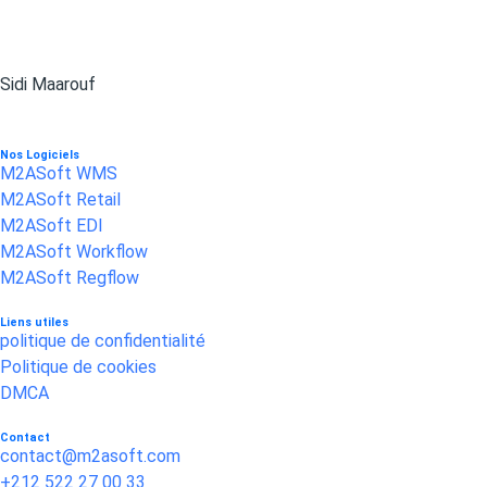
Bd Zoulikha Naceri Lotissement Florida centre park 1 , lot n°2 
Sidi Maarouf
Nos Logiciels
M2ASoft WMS
M2ASoft Retail
M2ASoft EDI
M2ASoft Workflow
M2ASoft Regflow
Liens utiles
politique de confidentialité
Politique de cookies
DMCA
Contact
contact@m2asoft.com
+212 522 27 00 33